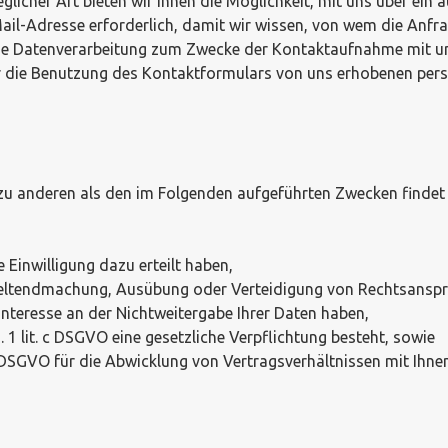
licher Art bieten wir Ihnen die Möglichkeit, mit uns über ein 
Mail-Adresse erforderlich, damit wir wissen, von wem die An
ie Datenverarbeitung zum Zwecke der Kontaktaufnahme mit uns e
Die für die Benutzung des Kontaktformulars von uns erhobenen 
 zu anderen als den im Folgenden aufgeführten Zwecken findet n
e Einwilligung dazu erteilt haben,
r Geltendmachung, Ausübung oder Verteidigung von Rechtsansp
nteresse an der Nichtweitergabe Ihrer Daten haben,
S. 1 lit. c DSGVO eine gesetzliche Verpflichtung besteht, sowie
 b DSGVO für die Abwicklung von Vertragsverhältnissen mit Ihnen 