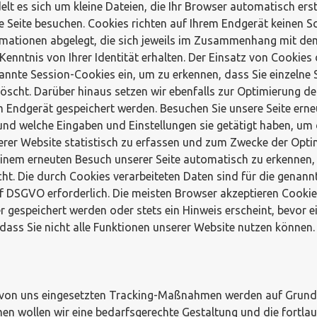
delt es sich um kleine Dateien, die Ihr Browser automatisch ers
 Seite besuchen. Cookies richten auf Ihrem Endgerät keinen Sc
mationen abgelegt, die sich jeweils im Zusammenhang mit dem 
Kenntnis von Ihrer Identität erhalten. Der Einsatz von Cookies
annte Session-Cookies ein, um zu erkennen, dass Sie einzelne 
scht. Darüber hinaus setzen wir ebenfalls zur Optimierung de
m Endgerät gespeichert werden. Besuchen Sie unsere Seite ern
 und welche Eingaben und Einstellungen sie getätigt haben, u
erer Website statistisch zu erfassen und zum Zwecke der Opt
i einem erneuten Besuch unserer Seite automatisch zu erkennen,
scht. Die durch Cookies verarbeiteten Daten sind für die gena
lit. f DSGVO erforderlich. Die meisten Browser akzeptieren Coo
 gespeichert werden oder stets ein Hinweis erscheint, bevor ei
dass Sie nicht alle Funktionen unserer Website nutzen können.
von uns eingesetzten Tracking-Maßnahmen werden auf Grundlage
ollen wir eine bedarfsgerechte Gestaltung und die fortlauf