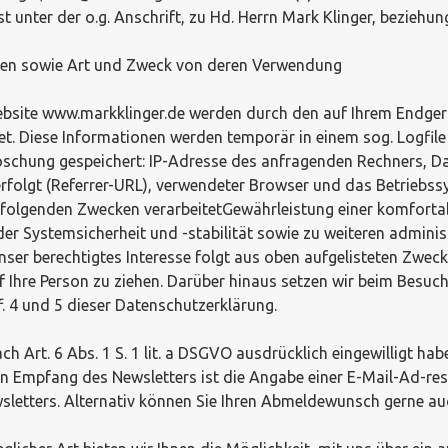
nter der o.g. Anschrift, zu Hd. Herrn Mark Klinger, beziehun
ten sowie Art und Zweck von deren Verwendung
Website www.markklinger.de werden durch den auf Ihrem Endg
t. Diese Informationen werden temporär in einem sog. Logfile
Löschung gespeichert: IP-Adresse des anfragenden Rechners, 
 erfolgt (Referrer-URL), verwendeter Browser und das Betriebs
 folgenden Zwecken verarbeitetGewährleistung einer komforta
 Systemsicherheit und -stabilität sowie zu weiteren administ
. Unser berechtigtes Interesse folgt aus oben aufgelisteten Zwe
Ihre Person zu ziehen. Darüber hinaus setzen wir beim Besuch
f. 4 und 5 dieser Datenschutzerklärung.
h Art. 6 Abs. 1 S. 1 lit. a DSGVO ausdrücklich eingewilligt ha
n Empfang des Newsletters ist die Angabe einer E-Mail-Ad-res
sletters. Alternativ können Sie Ihren Abmeldewunsch gerne au