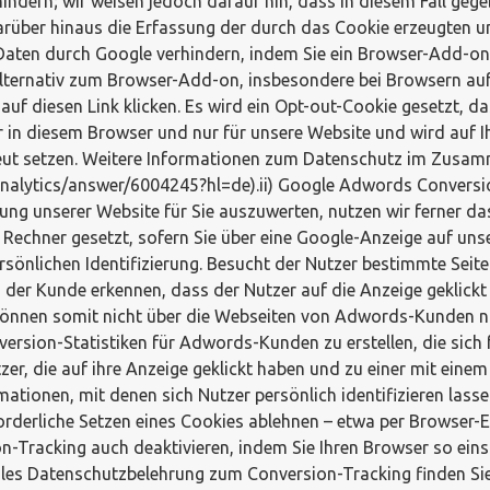
ndern; wir weisen jedoch darauf hin, dass in diesem Fall gege
arüber hinaus die Erfassung der durch das Cookie erzeugten 
er Daten durch Google verhindern, indem Sie ein Browser-Add-on
Alternativ zum Browser-Add-on, insbesondere bei Browsern auf
uf diesen Link klicken. Es wird ein Opt-out-Cookie gesetzt, d
ur in diesem Browser und nur für unsere Website und wird auf I
ut setzen. Weitere Informationen zum Datenschutz im Zusamm
/analytics/answer/6004245?hl=de).ii) Google Adwords Convers
ung unserer Website für Sie auszuwerten, nutzen wir ferner d
 Rechner gesetzt, sofern Sie über eine Google-Anzeige auf unse
persönlichen Identifizierung. Besucht der Nutzer bestimmte S
der Kunde erkennen, dass der Nutzer auf die Anzeige geklickt h
önnen somit nicht über die Webseiten von Adwords-Kunden nac
ersion-Statistiken für Adwords-Kunden zu erstellen, die sich 
, die auf ihre Anzeige geklickt haben und zu einer mit eine
rmationen, mit denen sich Nutzer persönlich identifizieren las
orderliche Setzen eines Cookies ablehnen – etwa per Browser-
ion-Tracking auch deaktivieren, indem Sie Ihren Browser so ei
es Datenschutzbelehrung zum Conversion-Tracking finden Sie