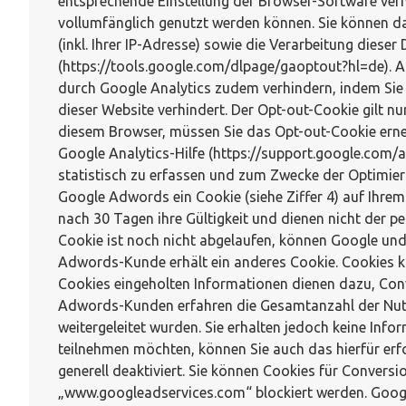
entsprechende Einstellung der Browser-Software verhi
vollumfänglich genutzt werden können. Sie können d
(inkl. Ihrer IP-Adresse) sowie die Verarbeitung dies
(https://tools.google.com/dlpage/gaoptout?hl=de). 
durch Google Analytics zudem verhindern, indem Sie a
dieser Website verhindert. Der Opt-out-Cookie gilt n
diesem Browser, müssen Sie das Opt-out-Cookie erne
Google Analytics-Hilfe (https://support.google.com
statistisch zu erfassen und zum Zwecke der Optimier
Google Adwords ein Cookie (siehe Ziffer 4) auf Ihrem
nach 30 Tagen ihre Gültigkeit und dienen nicht der 
Cookie ist noch nicht abgelaufen, können Google und 
Adwords-Kunde erhält ein anderes Cookie. Cookies k
Cookies eingeholten Informationen dienen dazu, Conv
Adwords-Kunden erfahren die Gesamtanzahl der Nutzer
weitergeleitet wurden. Sie erhalten jedoch keine Info
teilnehmen möchten, können Sie auch das hierfür erf
generell deaktiviert. Sie können Cookies für Convers
„www.googleadservices.com“ blockiert werden. Googl