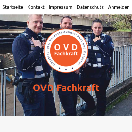
Skip
Startseite
Kontakt
Impressum
Datenschutz
Anmelden
to
content
OVD Fachkraft